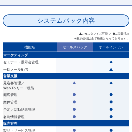
システムパック内容
▲…カスタマイズ可能 ／ ●…実装済み
※表示価格は全て税抜となっております。
機能名
セールスパック
オールインワン
マーケティング
セミナー・展示会管理
一括メール配信
営業支援
見込客管理／
Web To リード機能
顧客管理
案件管理
予定／活動結果管理
名刺情報管理
販売管理
製品・サービス管理