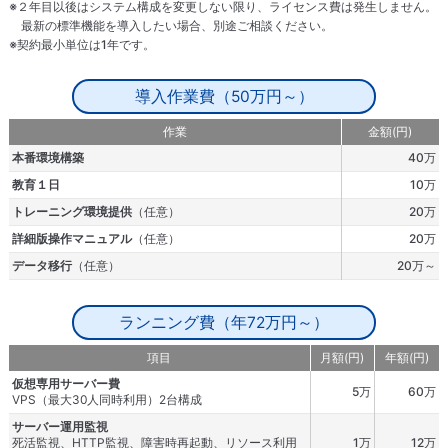
※２年目以後はシステム構成を変更しない限り、ライセンス費は発生しません。
最新の標準機能を導入したい場合、別途ご相談ください。
※契約最小単位は1年です。
導入作業費
（50万円～）
作業
金額
(円)
本番環境構築
40万
教育１日
10万
トレーニング環境提供
（任意）
20万
詳細版操作マニュアル
（任意）
20万
データ移行
（任意）
20万～
ランニング費
（年72万円～）
項目
月額
(円)
年額
(円)
仮想専用サーバー費
5万
60万
VPS（最大30人同時利用）2台構成
サーバー運用監視
死活監視、HTTP監視、障害時再起動、リソース利用
1万
12万