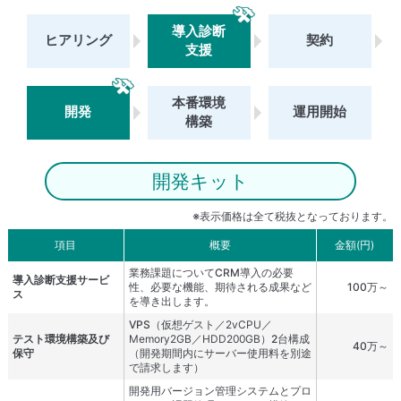
導入診断
ヒアリング
契約
支援
本番環境
開発
運用開始
構築
開発キット
※表示価格は全て税抜となっております。
項目
概要
金額
(円)
業務課題についてCRM導入の必要
導入診断支援サービ
性、必要な機能、期待される成果など
100万～
ス
を導き出します。
VPS
（仮想ゲスト／2vCPU／
テスト環境構築及び
Memory2GB／HDD200GB）
2台構成
40万～
保守
（開発期間内にサーバー使用料を別途
で請求します）
開発用バージョン管理システムとプロ