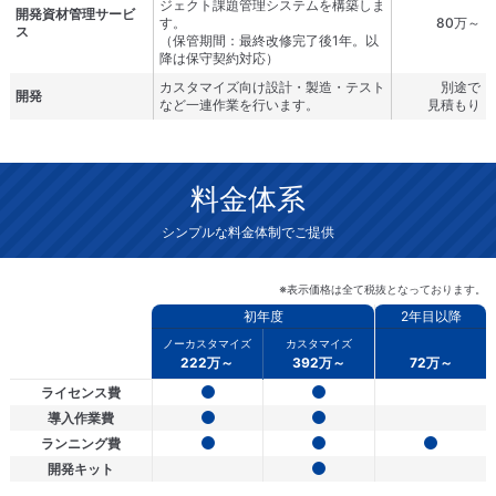
ジェクト課題管理システムを構築しま
開発資材管理サービ
す。
80万～
ス
（保管期間：最終改修完了後1年。以
降は保守契約対応）
カスタマイズ向け設計・製造・テスト
別途で
開発
など一連作業を行います。
見積もり
料金体系
シンプルな料金体制でご提供
※表示価格は全て税抜となっております。
初年度
2年目以降
ノーカスタマイズ
カスタマイズ
222万～
392万～
72万～
ライセンス費
導入作業費
ランニング費
開発キット